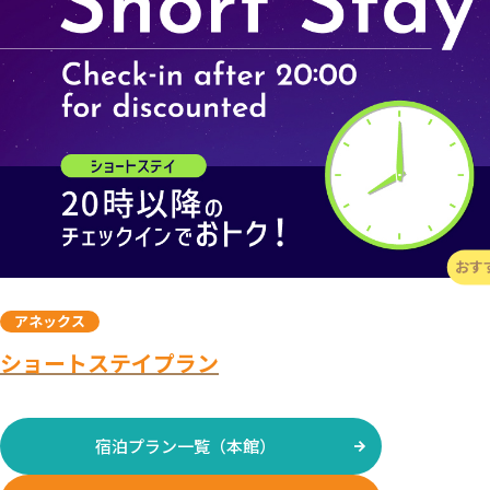
おす
アネックス
ショートステイプラン
宿泊プラン一覧（本館）