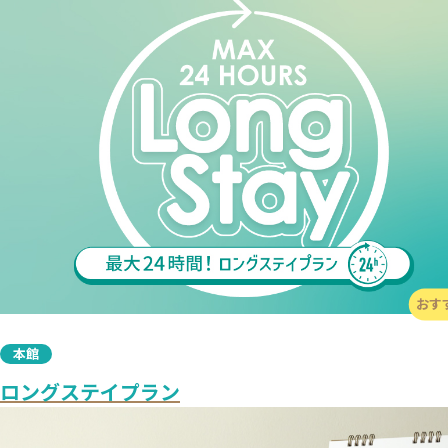
おす
本館
ロングステイプラン