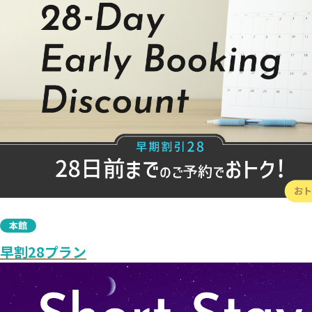
お
本館
早割28プラン